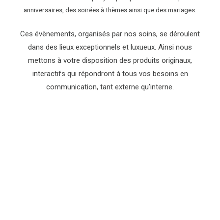
anniversaires, des soirées à thèmes ainsi que des mariages.
Ces évènements, organisés par nos soins, se déroulent
dans des lieux exceptionnels et luxueux. Ainsi nous
mettons à votre disposition des produits originaux,
interactifs qui répondront à tous vos besoins en
communication, tant externe qu’interne.
Événement pour les
particuliers​
Faites-nous confiance en mettant vos
événements entre nos mains. Notre équipe de
professionnels, saura vous conseiller et surtout
Événement pour les
vous proposer des animations originales qui
surprendront vos convives.
particuliers​
Nous sommes là pour ça.