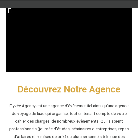
Aller
Menu
au
contenu
Découvrez Notre Agence
Elyzée Agency est une agence d’évènementiel ainsi qu’une agence
de voyage de luxe qui organise, tout en tenant compte de votre
cahier des charges, de nombreux évènements. Qu’ils soient
professionnels (journée d’études, séminaires d’entreprises, repas
d’affaires et remises de prix) ou plus personnels tels que des