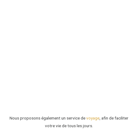
Agence de voyage
Puisque votre temps est précieux, Elyzée Agency
assure un service de voyage qui satisfait à toutes
vos demandes. Notre seule limite étant votre
imagination.
Lifestyle
Nos équipes sont disponibles afin de satisfaire
toutes vos demandes sans que vous n’ayez à vous
préoccuper de quoi que ce soit.
Découvrez notre conciergerie de luxe
Nous proposons également un service de
voyage
, afin de faciliter
votre vie de tous les jours.